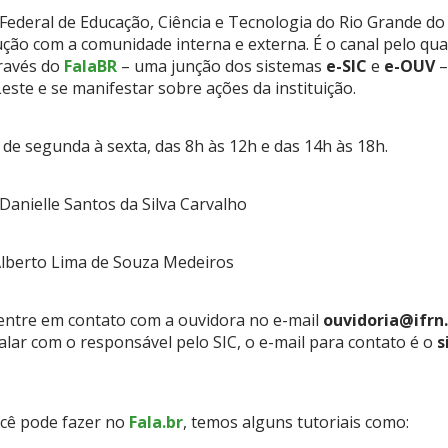
 Federal de Educação, Ciência e Tecnologia do Rio Grande do
ção com a comunidade interna e externa. É o canal pelo qua
través do
FalaBR
– uma junção dos sistemas
e-SIC
e
e-OUV
–
ste e se manifestar sobre ações da instituição.
de segunda à sexta, das 8h às 12h e das 14h às 18h.
 Danielle Santos da Silva Carvalho
Alberto Lima de Souza Medeiros
entre em contato com a ouvidora no e-mail
ouvidoria@ifrn
 falar com o responsável pelo SIC, o e-mail para contato é o
s
ocê pode fazer no
Fala.br
, temos alguns tutoriais como: