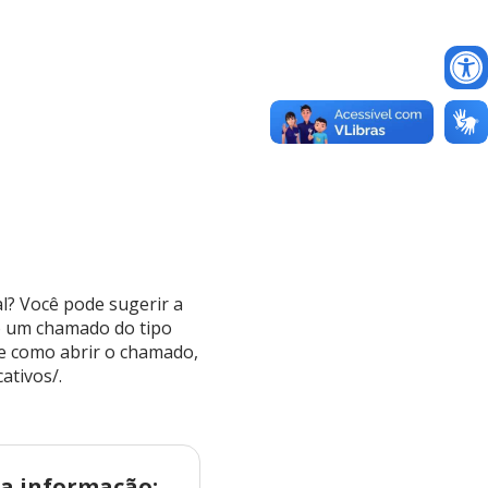
l? Você pode sugerir a
o um chamado do tipo
re como abrir o chamado,
ativos/.
a informação: