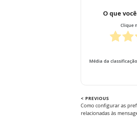
O que você
Clique 
Média da classificaçã
< PREVIOUS
Previous
Como configurar as pref
Navegação
post:
relacionadas às mensag
de
Post