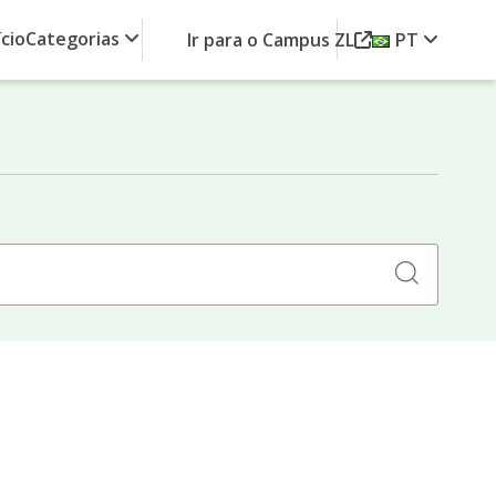
ício
Categorias
Ir para o Campus ZL
PT
Search
for: