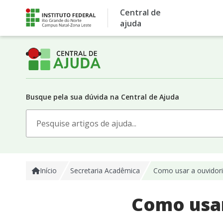
Skip
Central de
to
ajuda
content
Busque pela sua dúvida na Central de Ajuda
Search
for:
Início
Secretaria Acadêmica​
Como usar a ouvidor
Como usar