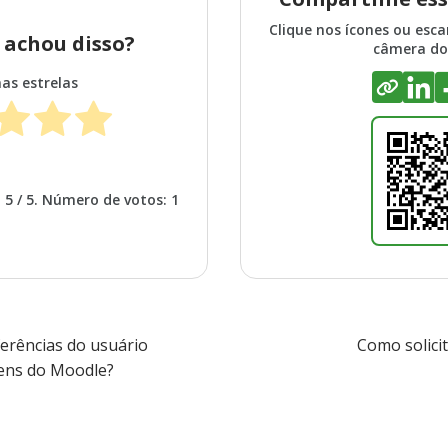
Clique nos ícones ou esc
 achou disso?
câmera do 
nas estrelas
o
5
/ 5. Número de votos:
1
Next
erências do usuário
Como solici
post:
ens do Moodle?