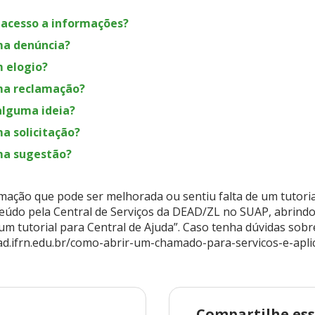
 acesso a informações?
a denúncia?
 elogio?
ma reclamação?
alguma ideia?
a solicitação?
ma sugestão?
ação que pode ser melhorada ou sentiu falta de um tutoria
eúdo pela Central de Serviços da DEAD/ZL no SUAP, abrind
 um tutorial para Central de Ajuda”. Caso tenha dúvidas sob
ead.ifrn.edu.br/como-abrir-um-chamado-para-servicos-e-aplic
Compartilhe ess