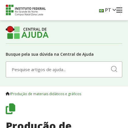
Skip
PT
to
content
Busque pela sua dúvida na Central de Ajuda
Search
Search
for:
for:
Produção de materiais didáticos e gráficos​
Produção de