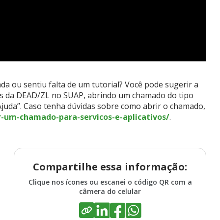
 ou sentiu falta de um tutorial? Você pode sugerir a
ços da DEAD/ZL no SUAP, abrindo um chamado do tipo
 Ajuda”. Caso tenha dúvidas sobre como abrir o chamado,
ir-um-chamado-para-servicos-e-aplicativos/
.
Compartilhe essa informação:
Clique nos ícones ou escanei o código QR com a
câmera do celular