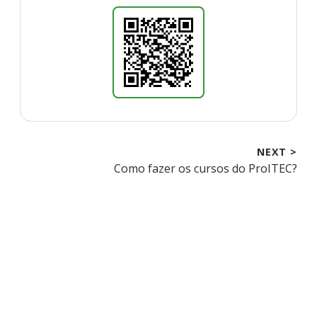
NEXT >
Next
Como fazer os cursos do ProITEC?
post: