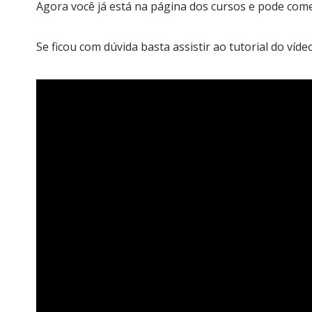
Agora você já está na página dos cursos e pode come
Se ficou com dúvida basta assistir ao tutorial do víde