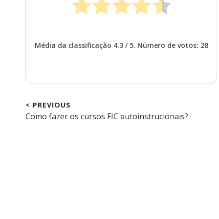
Média da classificação
4.3
/ 5. Número de votos:
28
< PREVIOUS
Previous
Como fazer os cursos FIC autoinstrucionais?
Navegação
post:
de
Post