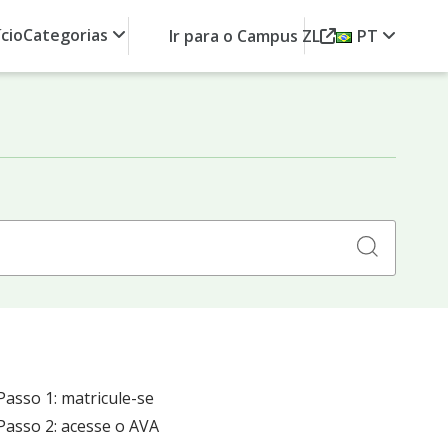
ício
Categorias
Ir para o Campus ZL
PT
Search
for:
Passo 1: matricule-se
Passo 2: acesse o AVA