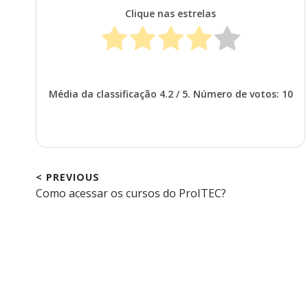
Clique nas estrelas
Média da classificação
4.2
/ 5. Número de votos:
10
< PREVIOUS
Previous
Como acessar os cursos do ProITEC?
Navegação
post:
de
Post