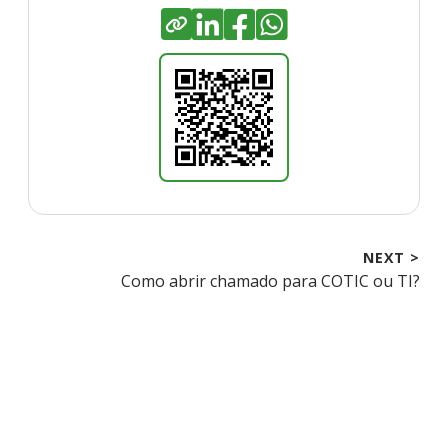
NEXT >
Next
Como abrir chamado para COTIC ou TI?
post: