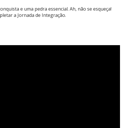
onquista e uma pedra essencial. Ah, não se esqueça!
pletar a Jornada de Integração.
: