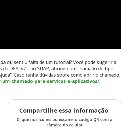
 ou sentiu falta de um tutorial? Você pode sugerir a
ços da DEAD/ZL no SUAP, abrindo um chamado do tipo
 Ajuda”. Caso tenha dúvidas sobre como abrir o chamado,
ir-um-chamado-para-servicos-e-aplicativos/
.
Compartilhe essa informação:
Clique nos ícones ou escanei o código QR com a
câmera do celular