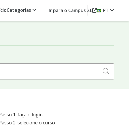
ício
Categorias
Ir para o Campus ZL
PT
Search
for:
Passo 1: faça o login
Passo 2: selecione o curso