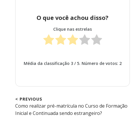
O que você achou disso?
Clique nas estrelas
Média da classificação
3
/ 5. Número de votos:
2
< PREVIOUS
Previous
Como realizar pré-matrícula no Curso de Formação
Navegação
post:
Inicial e Continuada sendo estrangeiro?
de
Post