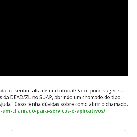
 ou sentiu falta de um tutorial? Você pode sugerir a
ços da DEAD/ZL no SUAP, abrindo um chamado do tipo
 Ajuda”. Caso tenha dúvidas sobre como abrir o chamado,
ir-um-chamado-para-servicos-e-aplicativos/
.