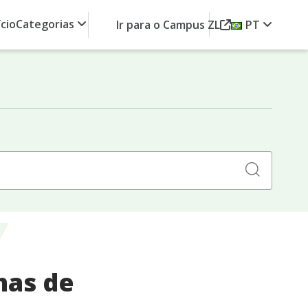
ício
Categorias
Ir para o Campus ZL
PT
Search
for:
has de