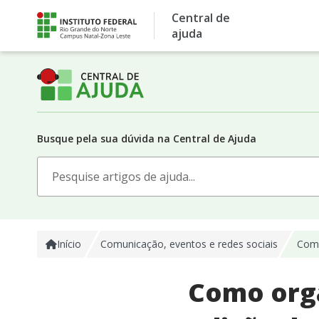
Skip
Central de
to
ajuda
content
Busque pela sua dúvida na Central de Ajuda
Search
for:
Início
Comunicação, eventos e redes sociais​
Como
Como orga