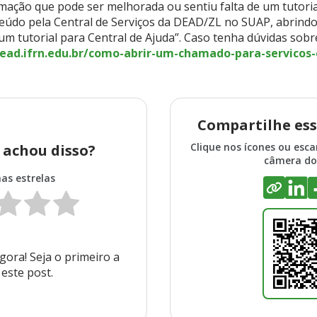
ação que pode ser melhorada ou sentiu falta de um tutoria
eúdo pela Central de Serviços da DEAD/ZL no SUAP, abrind
 um tutorial para Central de Ajuda”. Caso tenha dúvidas sob
.ead.ifrn.edu.br/como-abrir-um-chamado-para-servicos-
Compartilhe ess
Clique nos ícones ou esc
 achou disso?
câmera do 
nas estrelas
ora! Seja o primeiro a
 este post.