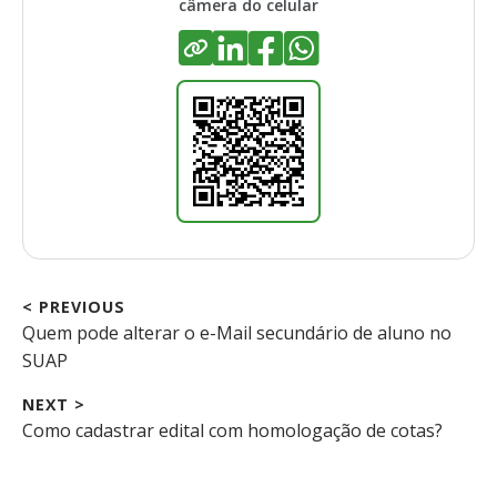
câmera do celular
< PREVIOUS
Previous
Quem pode alterar o e-Mail secundário de aluno no
Navegação
post:
SUAP
de
NEXT >
Post
Next
Como cadastrar edital com homologação de cotas?
post: